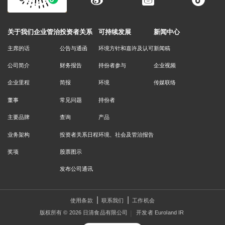
关于我们
企业管治
投资者关系
可持续发展
新闻中心
主席的话
公告与通函
环境方针和嘉许及认可
新闻稿
公司简介
财务报告
持份者参与
企业视频
企业里程
简报
环境
传媒联络
董事
常见问题
持份者
主要品牌
查询
产品
业务架构
投资者关系日程
环境、社会及管治报告
奖项
股票图示
发布公司通讯
使用条款
联系我们
工作机会
|
版权所有 © 2026 日清食品有限公司
开发者 Euroland IR