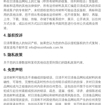
料在日清食品网站上的汇编（即所有材料的收集、排列和组合）受版权、
商标和适用的其他法律保护。所有这些材料及其汇编是日清或其内容供应
商或客户的专有财产。未经授权使用任何材料可能会违反版权、商标和适
用的其他法律。您不得出售或修改这些材料，也不得复制、翻印、再版、
上传、下载、张贴、传输、存储于检索系统中、展示、公开表演、以任何
方式分发，或以任何方式以日清的事先书面同意进行任何公共或商业用
途。
4. 版权投诉
日清尊重他人的知识产权。如果您认为您的作品以侵犯版权的方式复制，
请发送电子邮件至 info@nissinfoods.com.hk
5. 隐私政策
关于您的注册数据和某些其他信息受到我们的隐私政策约束。
6. 免责声明
这些材料可能包含不准确或排版错误。日清不对日清食品网站或材料的准
确性、可靠性、完整性或及时性作出任何暗示或明示的担保，并对日清食
品网站或与之链接的任何内容承担任何责任。这包括但不限于任何可能冒
犯或引起任何索赔或投诉的错误、疏忽、遗漏、侵权、诽谤、虚假陈述或
其他材料或遗漏。对日清食品网站和材料的使用风险自负。日清食品网站
由日清按现状提供。日清将不对因使用此日清食品网站而产生的任何类型
的损害承担责任，包括但不限于直接、间接、附带、惩罚性和后果性的损