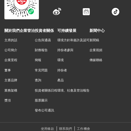
關於我們
企業管治
投資者關係
可持續發展
新聞中心
主席的話
公告與通函
環境方針和嘉許及認可
新聞稿
公司簡介
財務報告
持份者參與
企業視頻
企業里程
簡報
環境
傳媒聯絡
董事
常見問題
持份者
主要品牌
查詢
產品
業務架構
投資者關係日程
環境、社會及管治報告
獎項
股票圖示
發布公司通訊
使用條款
聯系我們
工作機會