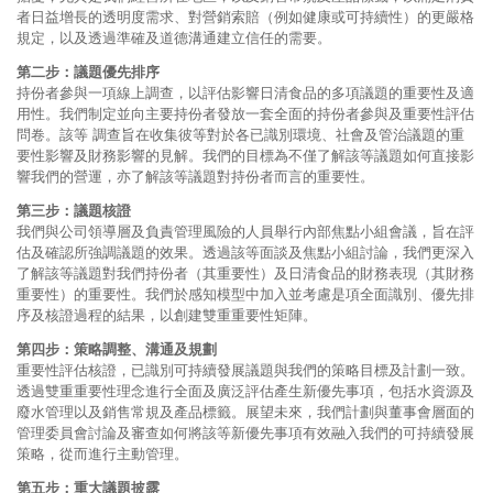
者日益增長的透明度需求、對營銷索賠（例如健康或可持續性）的更嚴格
規定，以及透過準確及道德溝通建立信任的需要。
第二步：議題優先排序
持份者參與一項線上調查，以評估影響日清食品的多項議題的重要性及適
用性。我們制定並向主要持份者發放一套全面的持份者參與及重要性評估
問卷。該等 調查旨在收集彼等對於各已識別環境、社會及管治議題的重
要性影響及財務影響的見解。我們的目標為不僅了解該等議題如何直接影
響我們的營運，亦了解該等議題對持份者而言的重要性。
第三步：議題核證
我們與公司領導層及負責管理風險的人員舉行內部焦點小組會議，旨在評
估及確認所強調議題的效果。透過該等面談及焦點小組討論，我們更深入
了解該等議題對我們持份者（其重要性）及日清食品的財務表現（其財務
重要性）的重要性。我們於感知模型中加入並考慮是項全面識別、優先排
序及核證過程的結果，以創建雙重重要性矩陣。
第四步：策略調整、溝通及規劃
重要性評估核證，已識別可持續發展議題與我們的策略目標及計劃一致。
透過雙重重要性理念進行全面及廣泛評估產生新優先事項，包括水資源及
廢水管理以及銷售常規及產品標籤。展望未來，我們計劃與董事會層面的
管理委員會討論及審查如何將該等新優先事項有效融入我們的可持續發展
策略，從而進行主動管理。
第五步：重大議題披露