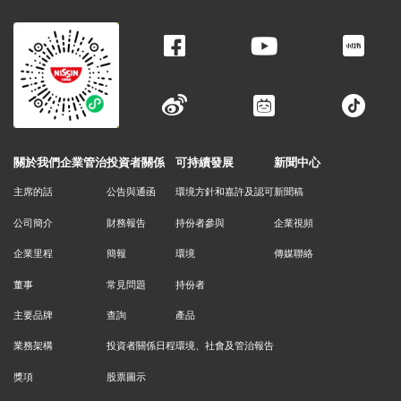
關於我們
企業管治
投資者關係
可持續發展
新聞中心
主席的話
公告與通函
環境方針和嘉許及認可
新聞稿
公司簡介
財務報告
持份者參與
企業視頻
企業里程
簡報
環境
傳媒聯絡
董事
常見問題
持份者
主要品牌
查詢
產品
業務架構
投資者關係日程
環境、社會及管治報告
獎項
股票圖示