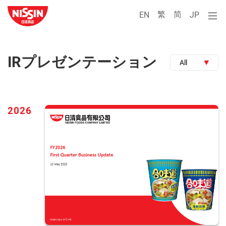
繁
简
EN
JP
IRプレゼンテーション
All
2026