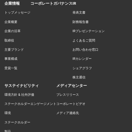
企業情報
コーポレートガバナンス
IR
トップメッセージ
発表文書
企業概要
財務報告書
企業の沿革
IRプレゼンテーション
取締役
よくあるご質問
主要ブランド
お問い合わせ窓口
事業構成
IRカレンダー
受賞一覧
シェアグラフ
株主通信
サステイナビリティ
メディアセンター
環境方針 & 社外評価
プレスリリース
ステークホルダーエンゲージメント
コーポレートビデオ
環境
メディア連絡先
ステークホルダー
製品